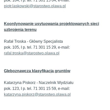
pok. 104, I p. tel. 71 301 15 04, e-mail:
piotr.laskowski@starostwo.olawa.pl
Koordynowanie usytuowania projektowanych sieci
uzbrojenia terenu
Rafał Troska - Główny Specjalista
pok. 105, I p. tel. 71 301 15 29, e-mail:
rafal.troska@starostwo.olawa.pl
Gleboznawcza klasyfikacja gruntów
Katarzyna Piskorz - Naczelnik Wydziału
pok. 123, I p. tel. 71 301 15 59, e-mail:
katarzyna.piskorz@starostwo.olawa.pl